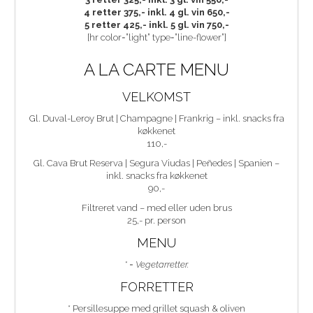
4 retter 375,- inkl. 4 gl. vin 650,-
5 retter 425,- inkl. 5 gl. vin 750,-
[hr color=”light” type=”line-flower”]
A LA CARTE MENU
VELKOMST
Gl. Duval-Leroy Brut | Champagne | Frankrig – inkl. snacks fra
køkkenet
110,-
Gl. Cava Brut Reserva | Segura Viudas | Peñedes | Spanien –
inkl. snacks fra køkkenet
90,-
Filtreret vand – med eller uden brus
25,- pr. person
MENU
* = Vegetarretter.
FORRETTER
* Persillesuppe med grillet squash & oliven