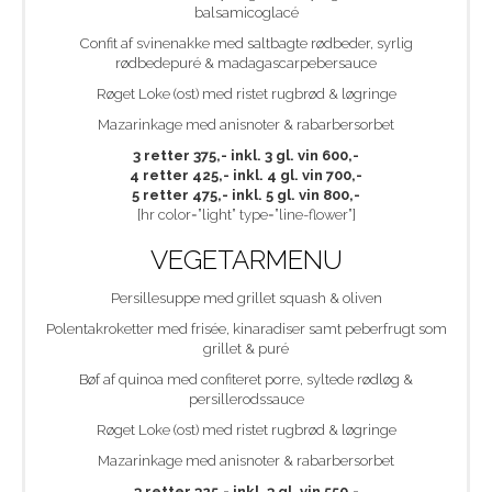
balsamicoglacé
Confit af svinenakke med saltbagte rødbeder, syrlig
rødbedepuré & madagascarpebersauce
Røget Loke (ost) med ristet rugbrød & løgringe
Mazarinkage med anisnoter & rabarbersorbet
3 retter 375,- inkl. 3 gl. vin 600,-
4 retter 425,- inkl. 4 gl. vin 700,-
5 retter 475,- inkl. 5 gl. vin 800,-
[hr color=”light” type=”line-flower”]
VEGETARMENU
Persillesuppe med grillet squash & oliven
Polentakroketter med frisée, kinaradiser samt peberfrugt som
grillet & puré
Bøf af quinoa med confiteret porre, syltede rødløg &
persillerodssauce
Røget Loke (ost) med ristet rugbrød & løgringe
Mazarinkage med anisnoter & rabarbersorbet
3 retter 325,- inkl. 3 gl. vin 550,-