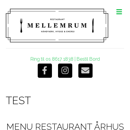
M
e
n
u
Ring til os 8617 1838
|
Bestil Bord
F
I
E
a
n
m
TEST
c
s
a
e
t
i
MENU RESTAURANT ÅRHUS