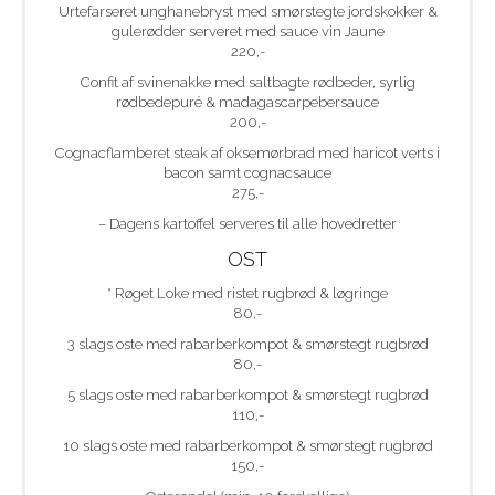
Urtefarseret unghanebryst med smørstegte jordskokker &
gulerødder serveret med sauce vin Jaune
220,-
Confit af svinenakke med saltbagte rødbeder, syrlig
rødbedepuré & madagascarpebersauce
200,-
Cognacflamberet steak af oksemørbrad med haricot verts i
bacon samt cognacsauce
275,-
– Dagens kartoffel serveres til alle hovedretter
OST
* Røget Loke med ristet rugbrød & løgringe
80,-
3 slags oste med rabarberkompot & smørstegt rugbrød
80,-
5 slags oste med rabarberkompot & smørstegt rugbrød
110,-
10 slags oste med rabarberkompot & smørstegt rugbrød
150,-