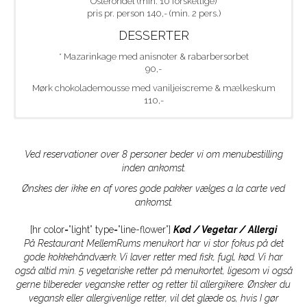
Osterondel (min. 10 forskellige)
pris pr. person 140,- (min. 2 pers.)
DESSERTER
* Mazarinkage med anisnoter & rabarbersorbet
90,-
Mørk chokolademousse med vaniljeiscreme & mælkeskum
110,-
MENUEN FOR D. 8/5 – 9/7 2018
MENU MELLEMRUM
Ved reservationer over 8 personer beder vi om menubestilling
inden ankomst.
Bagt fjordskrubbe på frikassé af grønne asparges samt
Ønskes der ikke en af vores gode pakker vælges a la carte ved
dampede & råmarinerede asparges
ankomst.
Syltede hvide asparges med sauce hollandaise
– tilkøb af friskrevet trøffel 60,-
[hr color=”light” type=”line-flower”]
Kød / Vegetar / Allergi
På Restaurant MellemRums menukort har vi stor fokus på det
Helstegt dansk Gastro-kalv serveret med croquette af
gode kokkehåndværk. Vi laver retter med fisk, fugl, kød. Vi har
kalvebryst & ramsløg hertil ærter á la francaise, ærtepuré &
timiansauce
også altid min. 5 vegetariske retter på menukortet, ligesom vi også
gerne tilbereder veganske retter og retter til allergikere. Ønsker du
Marinerede rabarber med hvid chokolade, citrus-sorbet & knas
vegansk eller allergivenlige retter, vil det glæde os, hvis I gør