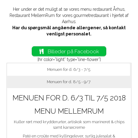
b
a
l
Her under er det muligt at se vores menu restaurant Århus,
Restaurant MellemRum for vores gourmetrestaurant i hjertet af
o
g
Aarhus.
Har du spørgsmål angående allergener, så kontakt
venligst personalet.
o
r
Billeder på Facebook
k
a
[hr color=”light” type=”line-flower”]
Menuen for d. 6/3 - 7/5
m
Menuen for d. 8/5 - 9/7
MENUEN FOR D. 6/3 TIL 7/5 2018
MENU MELLEMRUM
Kuller rørt med krydderurter, artiskok som marineret & chips
samt karsecreme
Paté en croûte med kyllingelever, syrlig julesalat &