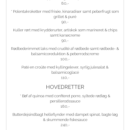
80,-
* Polentakroketter med frisée, kinaradiser samt peberfrugt som
grillet & puré
90,-
Kuller rørt med krydderurter, artiskok som marineret & chips
samt karsecreme
90,-
Rødbederimmet laks med crudité af rødbede samt rødbede- &
balsamicoreduktion & peberrodscreme
100,-
Paté en croûte med kyllingelever, syrlig julesalat &
balsamicoglacé
110,-
HOVEDRETTER
* Bøf af quinoa med confiteret porre, syltede rødløg &
persillerodssauce
180,-
Butterdejsindbagt helleflynder med dampet spinat, bagte løg
& skummende fiskesauce
240,-