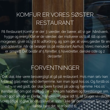
KOMFUR ER VORES SØSTER
RESTAURANT
På Restaurant Komfur er der 3 værdier, der bærer, alt vi gør: håndværk,
hygge og energi! Det er de værdier, der motiverer os til at stå op om
morgenen, giver os lyst til udfordring, og som gør, at vores gæster får en
god oplevelse, når de besøger os på restaurant Aarhus. Vores menukort
er simpelt. Det består af 5 forretter, 5 hovedretter, danske oste og 2
desserter.
FORVENTNINGER
Det skal ikke være besværgligt at gå på restaurant. Hvis man selv kan
fylde sit glas med vand derhjemme, kan man også hos os. Og forstå os
ret – vi ved godt, der skal være forskel på ude og hjemme. Hos os
handler det om god mad og vin – ikke om habitten og forestillinger om,
hvad god service er. Derfor må vores I hjælpe lidt til, så bruger vi i stedet
vores tid på at give jer en oplevelse, som I ikke får derhjemme. Tja vi gør
faktisk bare det, vi er bedst til.