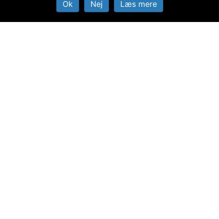
Ok
Nej
Læs mere
Bestil Bord
BESØG OGSÅ!