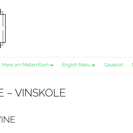
Mere om MellemRum
English Menu
Gavekort
E – VINSKOLE
VINE