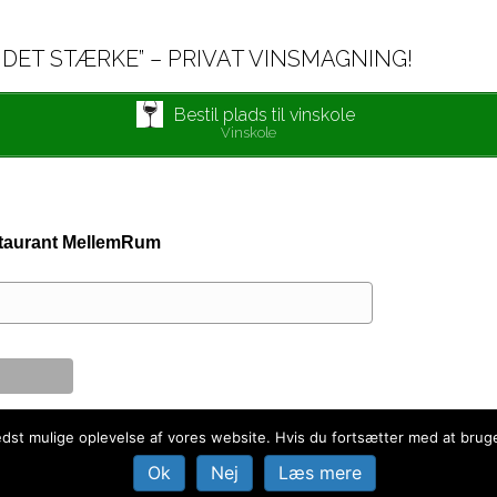
 DET STÆRKE” – PRIVAT VINSMAGNING!
Bestil plads til vinskole
Vinskole
estaurant MellemRum
bedst mulige oplevelse af vores website. Hvis du fortsætter med at bruge 
Ok
Nej
Læs mere