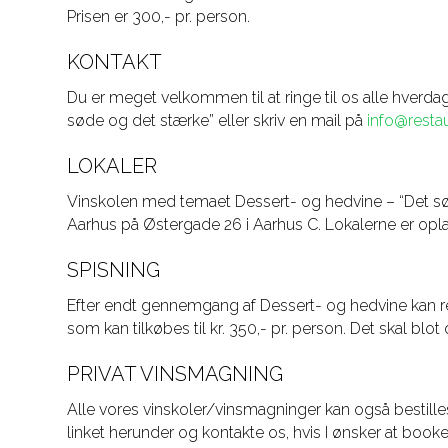
Prisen er 300,- pr. person.
KONTAKT
Du er meget velkommen til at ringe til os alle hve
søde og det stærke” eller skriv en mail på
info@resta
LOKALER
Vinskolen med temaet Dessert- og hedvine – “Det sø
Aarhus på Østergade 26 i Aarhus C. Lokalerne er oplagt
SPISNING
Efter endt gennemgang af Dessert- og hedvine kan re
som kan tilkøbes til kr. 350,- pr. person. Det skal blo
PRIVAT VINSMAGNING
Alle vores vinskoler/vinsmagninger kan også bestilles
linket herunder og kontakte os, hvis I ønsker at boo