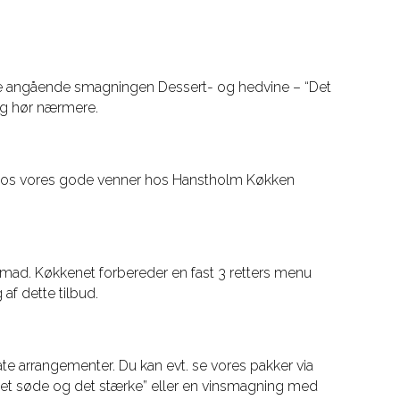
ere angående smagningen Dessert- og hedvine – “Det
og hør nærmere.
e hos vores gode venner hos Hanstholm Køkken
 mad. Køkkenet forbereder en fast 3 retters menu
 af dette tilbud.
ate arrangementer. Du kan evt. se vores pakker via
“Det søde og det stærke” eller en vinsmagning med