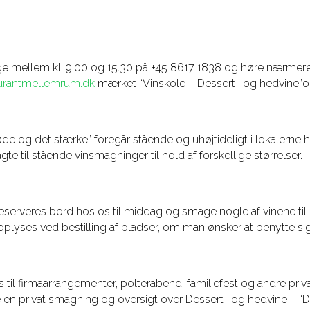
rdage mellem kl. 9.00 og 15.30 på +45 8617 1838 og høre nærm
urantmellemrum.dk
mærket “Vinskole – Dessert- og hedvine”
de og det stærke” foregår stående og uhøjtideligt i lokalern
e til stående vinsmagninger til hold af forskellige størrelser.
serveres bord hos os til middag og smage nogle af vinene til
t oplyses ved bestilling af pladser, om man ønsker at benytte sig
 til firmaarrangementer, polterabend, familiefest og andre priv
ke en privat smagning og oversigt over Dessert- og hedvine – 