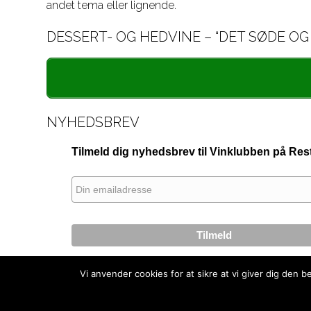
andet tema eller lignende.
DESSERT- OG HEDVINE – “DET SØDE OG
NYHEDSBREV
Tilmeld dig nyhedsbrev til Vinklubben på R
Vi anvender cookies for at sikre at vi giver dig den 
– tilbage til oversigten –