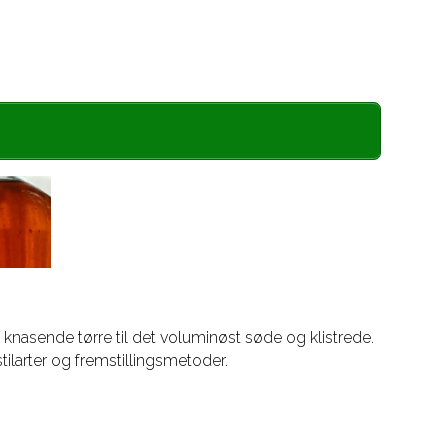
o
r
k
a
m
 knasende tørre til det voluminøst søde og klistrede.
tilarter og fremstillingsmetoder.