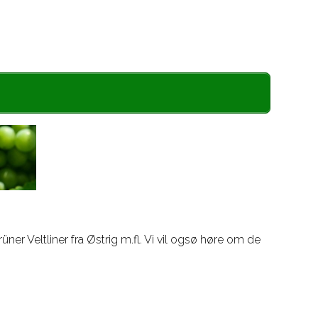
o
r
k
a
m
er Veltliner fra Østrig m.fl. Vi vil ogsø høre om de