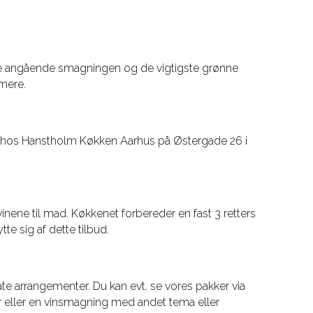
ere angående smagningen og de vigtigste grønne
mere.
er hos Hanstholm Køkken Aarhus på Østergade 26 i
nene til mad. Køkkenet forbereder en fast 3 retters
te sig af dette tilbud.
ate arrangementer. Du kan evt. se vores pakker via
er eller en vinsmagning med andet tema eller