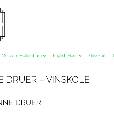
Mere om MellemRum
English Menu
Gavekort
E DRUER – VINSKOLE
ØNNE DRUER