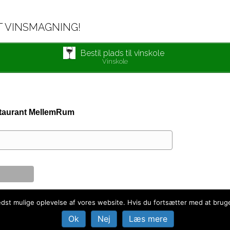
T VINSMAGNING!
Bestil plads til vinskole
Vinskole
estaurant MellemRum
bedst mulige oplevelse af vores website. Hvis du fortsætter med at bruge 
Ok
Nej
Læs mere