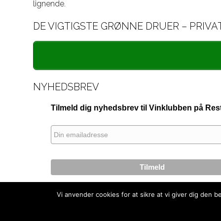
lignende.
DE VIGTIGSTE GRØNNE DRUER – PRIVA
NYHEDSBREV
Tilmeld dig nyhedsbrev til Vinklubben på R
Vi anvender cookies for at sikre at vi giver dig den 
– tilbage til oversigten –