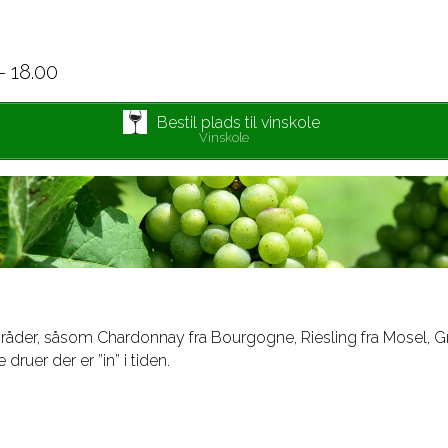
 18.00
Bestil plads til vinskole
Vinskole
mråder, såsom Chardonnay fra Bourgogne, Riesling fra Mosel, Grün
druer der er ”in” i tiden.