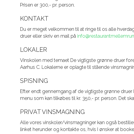
Prisen er 300,- pr. person.
KONTAKT
Du er meget velkommen til at ringe til os alle hve
druer eller skriv en mail på
info@restaurantmellemru
LOKALER
Vinskolen med temaet De vigtigste grønne druer for
Aarhus C. Lokalerne er oplagte til stående vinsmagninge
SPISNING
Efter endt gennemgang af de vigtigste grønne druer k
menu som kan tilkøbes til kr. 350,- pr. person. Det sk
PRIVAT VINSMAGNING
Alle vores vinskoler/vinsmagninger kan også bestilles
linket herunder og kontakte os, hvis I ønsker at boo