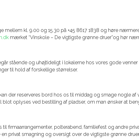
rdage mellem kl. 9.00 og 15.30 på +45 8617 1838 og høre nærm
m.dk
mærket “Vinskole – De vigtigste grønne druer”og hør nær
egår stående og uhøjtideligt i lokalerne hos vores gode venn
r til hold af forskellige størrelser.
an der reserveres bord hos os til middag og smage nogle af vi
al blot oplyses ved bestilling af pladser, om man ønsker at benyt
 til firmaarrangementer, polterabend, familiefest og andre priv
ke en privat smagning og oversigt over de vigtigste grønne dru