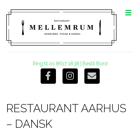
M
e
n
u
Ring til os 8617 1838
|
Bestil Bord
F
I
E
a
n
m
RESTAURANT AARHUS
c
s
a
– DANSK
e
t
i