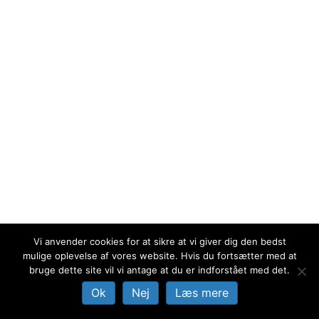
b
a
l
o
g
o
r
k
a
m
Vi anvender cookies for at sikre at vi giver dig den bedst
mulige oplevelse af vores website. Hvis du fortsætter med at
bruge dette site vil vi antage at du er indforstået med det.
Ok
Nej
Læs mere