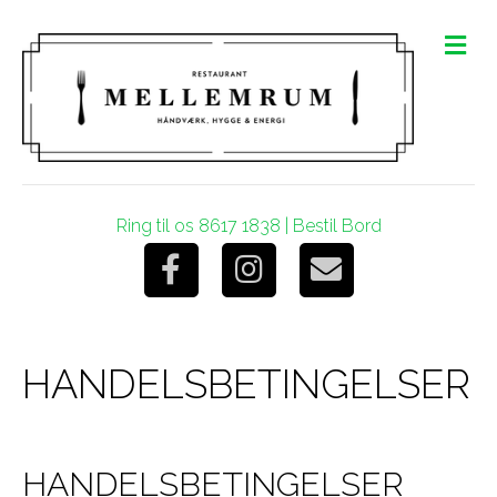
M
e
n
u
Ring til os 8617 1838
|
Bestil Bord
F
I
E
a
n
m
HANDELSBETINGELSER
c
s
a
e
t
i
HANDELSBETINGELSER