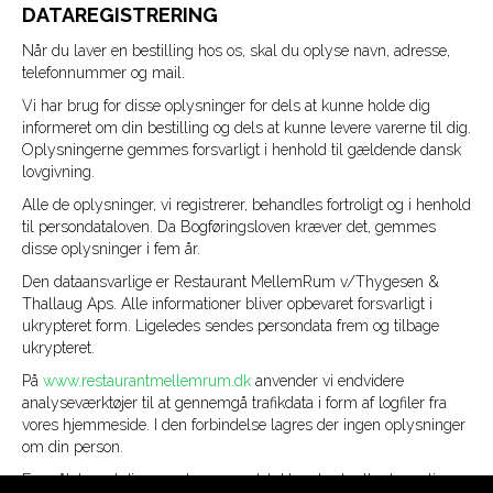
DATAREGISTRERING
Når du laver en bestilling hos os, skal du oplyse navn, adresse,
telefonnummer og mail.
Vi har brug for disse oplysninger for dels at kunne holde dig
informeret om din bestilling og dels at kunne levere varerne til dig.
Oplysningerne gemmes forsvarligt i henhold til gældende dansk
lovgivning.
Alle de oplysninger, vi registrerer, behandles fortroligt og i henhold
til persondataloven. Da Bogføringsloven kræver det, gemmes
disse oplysninger i fem år.
Den dataansvarlige er Restaurant MellemRum v/Thygesen &
Thallaug Aps. Alle informationer bliver opbevaret forsvarligt i
ukrypteret form. Ligeledes sendes persondata frem og tilbage
ukrypteret.
På
www.restaurantmellemrum.dk
anvender vi endvidere
analyseværktøjer til at gennemgå trafikdata i form af logfiler fra
vores hjemmeside. I den forbindelse lagres der ingen oplysninger
om din person.
Formålet med disse analyser er udelukkende at rette de mulige