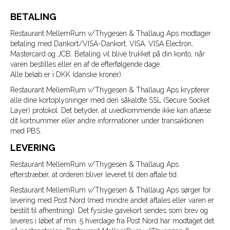
b
a
l
BETALING
Restaurant MellemRum v/Thygesen & Thallaug Aps modtager
o
g
betaling med Dankort/VISA-Dankort, VISA, VISA Electron,
Mastercard og JCB. Betaling vil blive trukket på din konto, når
o
r
varen bestilles eller en af de efterfølgende dage.
Alle beløb er i DKK (danske kroner).
Restaurant MellemRum v/Thygesen & Thallaug Aps krypterer
k
a
alle dine kortoplysninger med den såkaldte SSL (Secure Socket
Layer) protokol. Det betyder, at uvedkommende ikke kan aflæse
m
dit kortnummer eller andre informationer under transaktionen
med PBS.
LEVERING
Restaurant MellemRum v/Thygesen & Thallaug Aps
efterstræber, at orderen bliver leveret til den aftale tid.
Restaurant MellemRum v/Thygesen & Thallaug Aps sørger for
levering med Post Nord (med mindre andet aftales eller varen er
bestilt til afhentning). Det fysiske gavekort sendes som brev og
leveres i løbet af min. 5 hverdage fra Post Nord har modtaget det