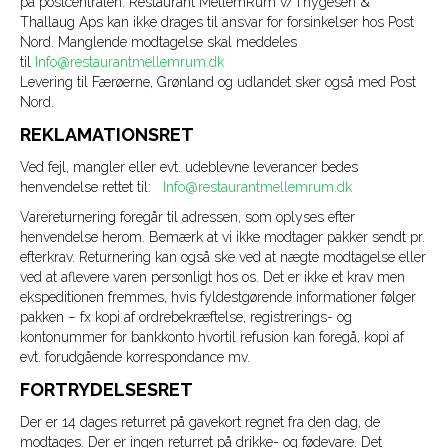
på postcentralen. Restaurant MellemRum v/Thygesen &
Thallaug Aps kan ikke drages til ansvar for forsinkelser hos Post
Nord. Manglende modtagelse skal meddeles
til
Info@restaurantmellemrum.dk
Levering til Færøerne, Grønland og udlandet sker også med Post
Nord.
REKLAMATIONSRET
Ved fejl, mangler eller evt. udeblevne leverancer bedes
henvendelse rettet til:
Info@restaurantmellemrum.dk
Varereturnering foregår til adressen, som oplyses efter
henvendelse herom. Bemærk at vi ikke modtager pakker sendt pr.
efterkrav. Returnering kan også ske ved at nægte modtagelse eller
ved at aflevere varen personligt hos os. Det er ikke et krav men
ekspeditionen fremmes, hvis fyldestgørende informationer følger
pakken – fx kopi af ordrebekræftelse, registrerings- og
kontonummer for bankkonto hvortil refusion kan foregå, kopi af
evt. forudgående korrespondance mv.
FORTRYDELSESRET
Der er 14 dages returret på gavekort regnet fra den dag, de
modtages. Der er ingen returret på drikke- og fødevare. Det