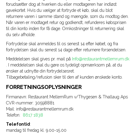
forudsætter dog at hverken du eller modtageren har indløst
gavekortet. Hvis du vælger at fortryde et køb, skal du blot
returnere varen i samme stand og mængde, som du modtog den.
Når varen er modtaget retur og godkendt, refunderes købsprisen
til din konto inden for få dage. Omkostninger til returnering skal
du selv afholde.
Fortrydelse skal anmeldes til os senest 14 efter købet, og fra
fortrydelsen skal du senest 14 dage efter returnere forsendelsen.
Meddelelsen skal gives pr. mail på
Info@restaurantmellemrum.dk
. I meddelelsen skal du gøre os tydeligt opmærksom på, at du
ønsker at udnytte din fortrydelsesret.
Tilbagebetaling/refusion sker til den af kunden ønskede konto.
FORRETNINGSOPLYSNINGER
Firmanavn: Restaurant MellemRum v/Thygesen & Thallaug Aps
CVR-nummer: 30598881
Mail: info@restaurantmellemrum.dk
Telefon:
8617 1838
Telefontid
:
mandag til fredag kl. 9.00-15.00