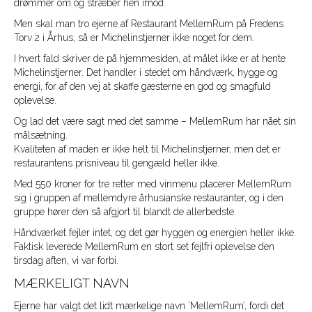
drømmer om og stræber hen imod.
Men skal man tro ejerne af Restaurant MellemRum på Fredens
Torv 2 i Århus, så er Michelinstjerner ikke noget for dem.
I hvert fald skriver de på hjemmesiden, at målet ikke er at hente
Michelinstjerner. Det handler i stedet om håndværk, hygge og
energi, for af den vej at skaffe gæsterne en god og smagfuld
oplevelse.
Og lad det være sagt med det samme – MellemRum har nået sin
målsætning.
Kvaliteten af maden er ikke helt til Michelinstjerner, men det er
restaurantens prisniveau til gengæld heller ikke.
Med 550 kroner for tre retter med vinmenu placerer MellemRum
sig i gruppen af mellemdyre århusianske restauranter, og i den
gruppe hører den så afgjort til blandt de allerbedste.
Håndværket fejler intet, og det gør hyggen og energien heller ikke.
Faktisk leverede MellemRum en stort set fejlfri oplevelse den
tirsdag aften, vi var forbi.
MÆRKELIGT NAVN
Ejerne har valgt det lidt mærkelige navn ’MellemRum’, fordi det