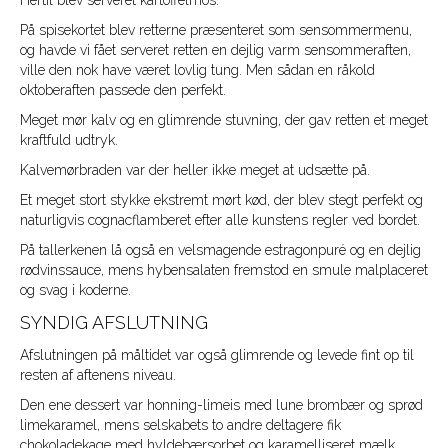
Hertil blev serveret kartoffelmos.
På spisekortet blev retterne præsenteret som sensommermenu,
og havde vi fået serveret retten en dejlig varm sensommeraften,
ville den nok have været lovlig tung. Men sådan en råkold
oktoberaften passede den perfekt.
Meget mør kalv og en glimrende stuvning, der gav retten et meget
kraftfuld udtryk.
Kalvemørbraden var der heller ikke meget at udsætte på.
Et meget stort stykke ekstremt mørt kød, der blev stegt perfekt og
naturligvis cognacflamberet efter alle kunstens regler ved bordet.
På tallerkenen lå også en velsmagende estragonpuré og en dejlig
rødvinssauce, mens hybensalaten fremstod en smule malplaceret
og svag i koderne.
SYNDIG AFSLUTNING
Afslutningen på måltidet var også glimrende og levede fint op til
resten af aftenens niveau.
Den ene dessert var honning-limeis med lune brombær og sprød
limekaramel, mens selskabets to andre deltagere fik
chokoladekage med hyldebærsorbet og karamelliseret mælk.