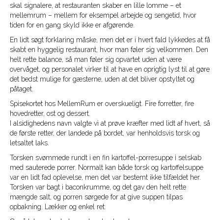
skal signalere, at restauranten skaber en lille lomme – et
mellemrum – mellem for eksempel arbejde og sengetid, hvor
tiden for en gang skyld ikke er afgørende.
En lidt søgt forklaring måske, men det er i hvert fald lykkedes at få
skabt en hyggelig restaurant, hvor man føler sig velkommen. Den
helt rette balance, så man føler sig opvartet uden at være
overvåget, og personalet virker til at have en oprigtig lyst til at gøre
det bedst mulige for gæsterne, uden at det bliver opstyltet og
påtaget.
Spisekortet hos MellemRum er overskueligt. Fire forretter, fire
hovedretter, ost og dessert.
I alsidighedens navn valgte vi at prøve kræfter med lidt af hvert, så
de første retter, der landede på bordet, var henholdsvis torsk og
letsaltet laks.
Torsken svømmede rundt i en fin kartoffel-porresuppe i selskab
med sauterede porrer. Normalt kan både torsk og kartoffelsuppe
var en lidt fad oplevelse, men det var bestemt ikke tilfældet her.
Torsken var bagt i baconkrumme, og det gav den helt rette
mængde salt, og porren sørgede for at give suppen tilpas
opbakning. Lækker og enkel ret.