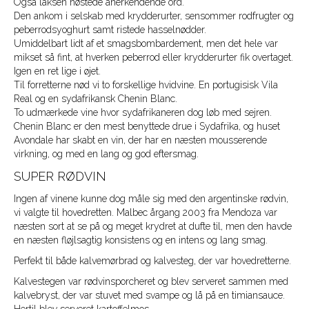
Også laksen høstede anerkendende ord.
Den ankom i selskab med krydderurter, sensommer rodfrugter og
peberrodsyoghurt samt ristede hasselnødder.
Umiddelbart lidt af et smagsbombardement, men det hele var
mikset så fint, at hverken peberrod eller krydderurter fik overtaget.
Igen en ret lige i øjet.
Til forretterne nød vi to forskellige hvidvine. En portugisisk Vila
Real og en sydafrikansk Chenin Blanc.
To udmærkede vine hvor sydafrikaneren dog løb med sejren.
Chenin Blanc er den mest benyttede drue i Sydafrika, og huset
Avondale har skabt en vin, der har en næsten mousserende
virkning, og med en lang og god eftersmag.
SUPER RØDVIN
Ingen af vinene kunne dog måle sig med den argentinske rødvin,
vi valgte til hovedretten. Malbec årgang 2003 fra Mendoza var
næsten sort at se på og meget krydret at dufte til, men den havde
en næsten fløjlsagtig konsistens og en intens og lang smag.
Perfekt til både kalvemørbrad og kalvesteg, der var hovedretterne.
Kalvestegen var rødvinsporcheret og blev serveret sammen med
kalvebryst, der var stuvet med svampe og lå på en timiansauce.