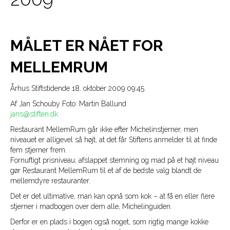
b
a
l
o
g
MÅLET ER NÅET FOR
MELLEMRUM
o
r
Århus Stiftstidende 18. oktober 2009 09:45
k
a
Af Jan Schouby Foto: Martin Ballund
jans@stiften.dk
m
Restaurant MellemRum går ikke efter Michelinstjerner, men
niveauet er alligevel så højt, at det får Stiftens anmelder til at finde
fem stjerner frem.
Fornuftigt prisniveau, afslappet stemning og mad på et højt niveau
gør Restaurant MellemRum til et af de bedste valg blandt de
mellemdyre restauranter.
Det er det ultimative, man kan opnå som kok – at få en eller flere
stjerner i madbogen over dem alle, Michelinguiden.
Derfor er en plads i bogen også noget, som rigtig mange kokke