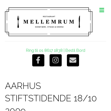
M
e
n
u
Ring til os 8617 1838
|
Bestil Bord
F
I
E
a
n
m
AARHUS
c
s
a
STIFTSTIDENDE 18/10
e
t
i
2009