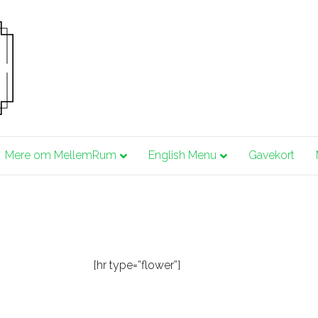
Mere om MellemRum
English Menu
Gavekort
[hr type=”flower”]